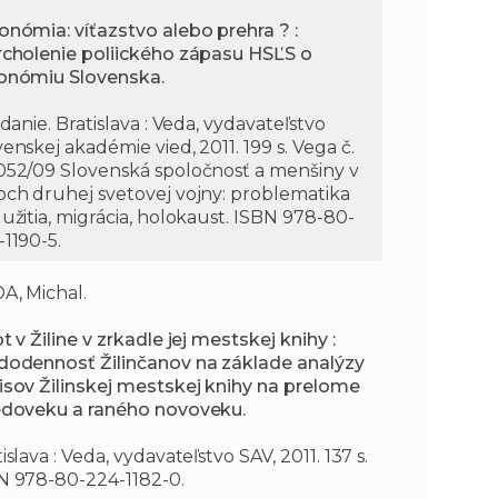
onómia: víťazstvo alebo prehra ? :
rcholenie poliického zápasu HSĽS o
onómiu Slovenska.
ydanie. Bratislava : Veda, vydavateľstvo
enskej akadémie vied, 2011. 199 s. Vega č.
052/09 Slovenská spoločnosť a menšiny v
och druhej svetovej vojny: problematika
užitia, migrácia, holokaust. ISBN 978-80-
-1190-5.
A, Michal.
t v Žiline v zrkadle jej mestskej knihy :
dodennosť Žilinčanov na základe analýzy
isov Žilinskej mestskej knihy na prelome
edoveku a raného novoveku.
islava : Veda, vydavateľstvo SAV, 2011. 137 s.
N 978-80-224-1182-0.