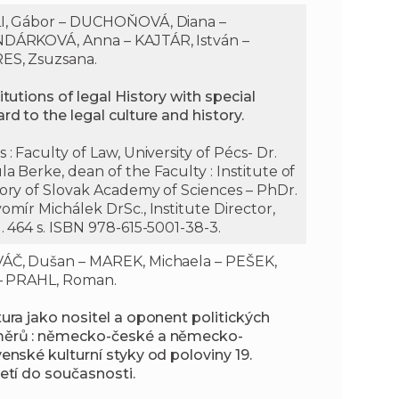
I, Gábor – DUCHOŇOVÁ, Diana –
a
t
DÁRKOVÁ, Anna – KAJTÁR, István –
ES, Zsuzsana.
n
e
itutions of legal History with special
rd to the legal culture and history.
i
x
 : Faculty of Law, University of Pécs- Dr.
e
t
a Berke, dean of the Faculty : Institute of
tory of Slovak Academy of Sciences – PhDr.
omír Michálek DrSc., Institute Director,
. 464 s. ISBN 978-615-5001-38-3.
ÁČ, Dušan – MAREK, Michaela – PEŠEK,
í – PRAHL, Roman.
tura jako nositel a oponent politických
ěrů : německo-české a německo-
venské kulturní styky od poloviny 19.
letí do současnosti.