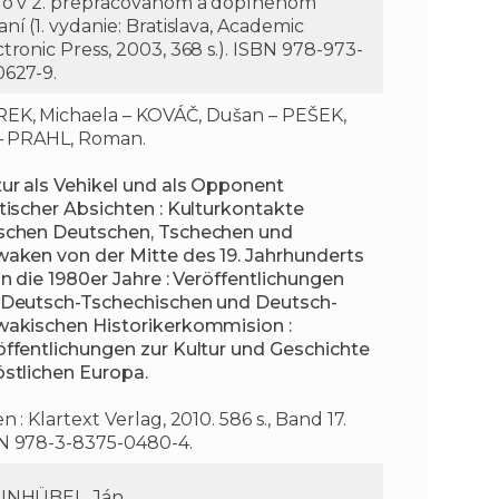
lo v 2. prepracovanom a doplnenom
ní (1. vydanie: Bratislava, Academic
tronic Press, 2003, 368 s.). ISBN 978-973-
0627-9.
EK, Michaela – KOVÁČ, Dušan – PEŠEK,
í – PRAHL, Roman.
tur als Vehikel und als Opponent
itischer Absichten : Kulturkontakte
schen Deutschen, Tschechen und
waken von der Mitte des 19. Jahrhunderts
in die 1980er Jahre : Veröffentlichungen
 Deutsch-Tschechischen und Deutsch-
wakischen Historikerkommision :
öffentlichungen zur Kultur und Geschichte
östlichen Europa.
n : Klartext Verlag, 2010. 586 s., Band 17.
N 978-3-8375-0480-4.
INHÜBEL, Ján.