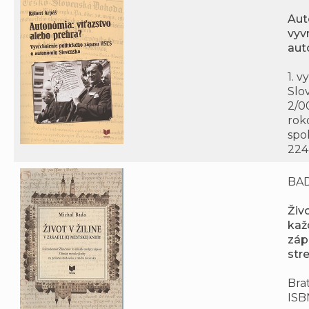
Aut
vyv
aut
1. v
Slov
2/0
rok
spol
224
BAD
Živo
kaž
záp
str
Brat
ISB