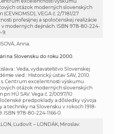
 Centrum excelentnosti výskumu
čových otázok moderných slovenských
ín (CEVKOMSD), VEGA č. 2/7181/27
osti profesijnej a spoločenskej realizácie
n v moderných dejinách. ISBN 978-80-224-
-9.
ISOVÁ, Anna.
ári na Slovensku do roku 2000.
islava : Veda, vydavateľstvo Slovenskej
émie vied : Historický ústav SAV, 2010.
 s. Centrum excelentnosti výskumu
čových otázok moderných slovenských
ín pri HÚ SAV. Vega č. 2/0097/10
ločenské predpoklady a dôsledky vývoja
y a techniky na Slovensku v rokoch 1918-
9. ISBN 978-80-224-1166-0.
LON, Ľudovít – LONDÁK, Miroslav.