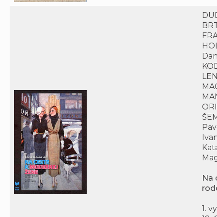
DUD
BRT
FRA
HOL
Dan
KOD
LEN
MAC
MAN
ORI
ŠEM
Pav
Iva
Kat
Mag
Na 
rod
1. v