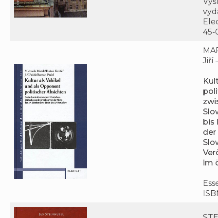
Vyš
vyda
Elec
45-
MAR
Jiř
Kul
pol
zwi
Slo
bis 
der
Slo
Ver
im 
Esse
ISB
STE