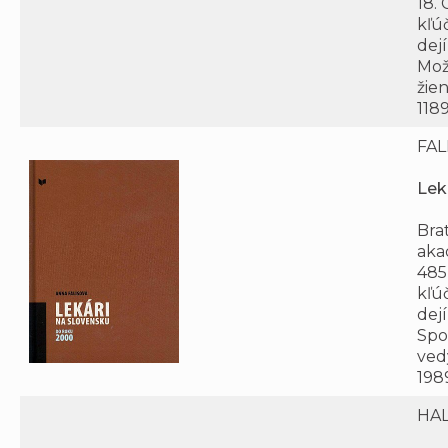
18.
kľú
dej
Možn
žie
1189
FAL
Lek
Brat
akad
485
kľú
dej
Spo
ved
198
HAL