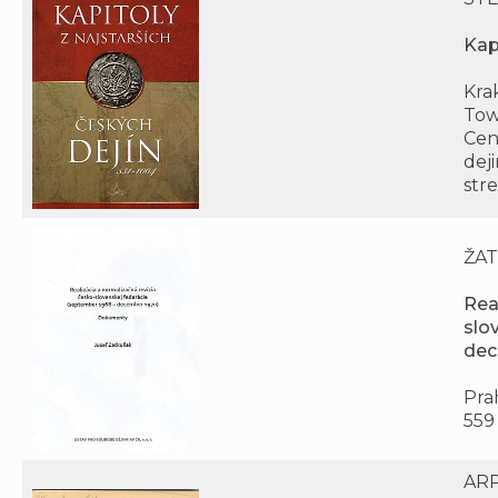
Kap
Kra
Tow
Cen
dej
str
ŽAT
Rea
slo
dec
Pra
559
ARP