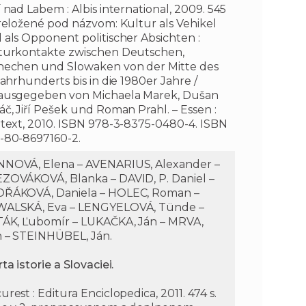
 nad Labem : Albis international, 2009. 545
Preložené pod názvom: Kultur als Vehikel
 als Opponent politischer Absichten :
turkontakte zwischen Deutschen,
hechen und Slowaken von der Mitte des
Jahrhunderts bis in die 1980er Jahre /
ausgegeben von Michaela Marek, Dušan
áč, Jiří Pešek und Roman Prahl. – Essen :
rtext, 2010. ISBN 978-3-8375-0480-4. ISBN
-80-8697160-2.
NOVÁ, Elena – AVENARIUS, Alexander –
ZOVÁKOVÁ, Blanka – DAVID, P. Daniel –
ŘÁKOVÁ, Daniela – HOLEC, Roman –
ALSKÁ, Eva – LENGYELOVÁ, Tünde –
TÁK, Ľubomír – LUKAČKA, Ján – MRVA,
n – STEINHÜBEL, Ján.
ta istorie a Slovaciei.
rest : Editura Enciclopedica, 2011. 474 s.