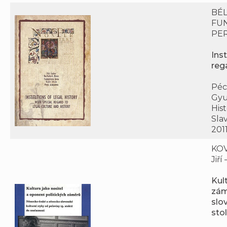
BÉL
FUN
PER
Inst
rega
Pécs
Gyul
His
Slav
2011
KOV
Jiř
Kul
zám
slo
sto