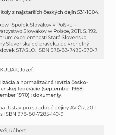
itoly z najstarších českých dejín 531-1004.
ków : Spolok Slovákov v Poľsku –
arzystwo Slowakov w Polsce, 2011. S. 192.
trum excelentnosti Staré Slovensko:
iny Slovenska od praveku po vrcholný
edovek STASLO. ISBN 978-83-7490-370-7.
KULIAK, Jozef.
lizácia a normalizačná revízia česko-
venskej federácie (september 1968-
ember 1970) : dokumenty.
ha : Ústav pro soudobé dějiny AV ČR, 2011.
 s. ISBN 978-80-7285-140-9.
ÁŠ, Róbert.