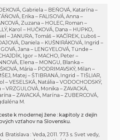
EKOVÁ, Gabriela – BEŇOVÁ, Katarína –
ÁŇOVÁ, Erika – FALISOVÁ, Anna –
NCOVÁ, Zuzana – HOLEC, Roman –
LÝ, Karol – HUČKOVÁ, Dana – HUPKO,
iel – JANURA, Tomáš – KAČÍREK, Ľuboš –
AJOVÁ, Daniela – KUŠNIRÁKOVÁ, Ingrid –
GOVÁ, Jana – LENGYELOVÁ, Tünde –
HAJDÍK, Igor – MACHO, Peter –
NOVÁ, Elena – MONGU, Blanka –
ŠKOVÁ, Mária – PODRIMAVSKÝ, Milan –
ŠEJ, Matej – ŠTIBRANÁ, Ingrid – TIŠLIAR,
ol – VESELSKÁ, Natália – VODOCHODSKÝ,
n – VRZGULOVÁ, Monika – ZAVACKÁ,
arína – ZAVACKÁ, Marína – ZUBERCOVÁ,
daléna M.
ceste k modernej žene : kapitoly z dejín
ových vzťahov na Slovensku.
yd. Bratislava : Veda, 2011. 773 s. Svet vedy,