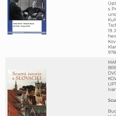
Ústí
s. 
und
Kul
Tsc
19. 
her
Kov
Kla
978
MAN
BRE
DVO
KOW
LIP
Iva
Scur
Bucu