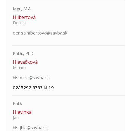
Mgr., M.A.
Hilbertová
Denisa
denisa.hilbertova@savba.sk
PhDr., PhD.
Hlavačková
Miriam
histmira@savba.sk
02/ 5292 5753 kl. 19
PhD.
Hlavinka
Ján
histjhla@savba.sk