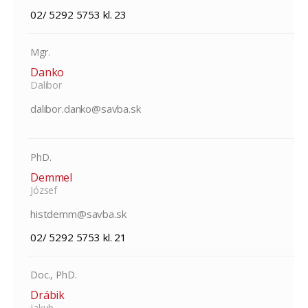
02/ 5292 5753 kl. 23
Mgr.
Danko
Dalibor
dalibor.danko@savba.sk
PhD.
Demmel
József
histdemm@savba.sk
02/ 5292 5753 kl. 21
Doc., PhD.
Drábik
Jakub