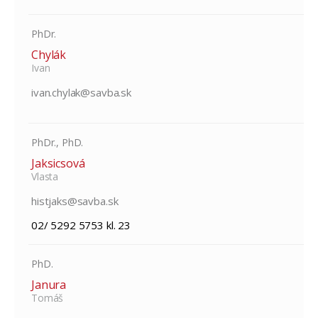
PhDr.
Chylák
Ivan
ivan.chylak@savba.sk
PhDr., PhD.
Jaksicsová
Vlasta
histjaks@savba.sk
02/ 5292 5753 kl. 23
PhD.
Janura
Tomáš