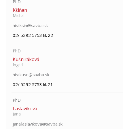
PhD.
Kšiňan
Michal
histksin@savba.sk
02/ 5292 5753 kl. 22
PhD.
Kušniráková
Ingrid
histkusn@savba.sk
02/ 5292 5753 kl. 21
PhD.
Laslavíková
Jana
jana.laslavikova@savba.sk