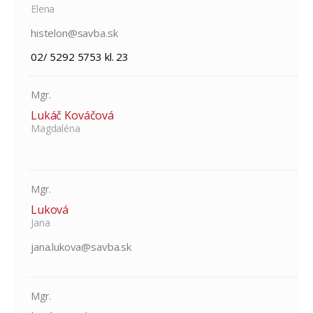
Elena
histelon@savba.sk
02/ 5292 5753 kl. 23
Mgr.
Lukáč Kováčová
Magdaléna
Mgr.
Luková
Jana
jana.lukova@savba.sk
Mgr.