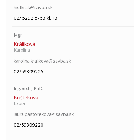
histkrak@savba.sk
02/ 5292 5753 kl. 13
Mgr.
Králiková
Karolína
karolina.kralikova@savba.sk
02/59309225
Ing. arch., PhD.
Krišteková
Laura
laura.pastorekova@savba.sk
02/59309220