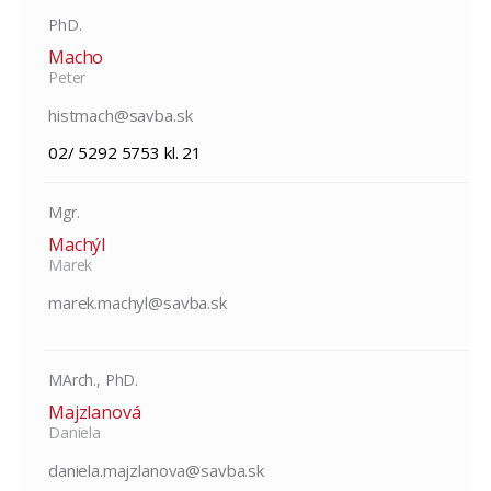
PhD.
Macho
Peter
histmach@savba.sk
02/ 5292 5753 kl. 21
Mgr.
Machýl
Marek
marek.machyl@savba.sk
MArch., PhD.
Majzlanová
Daniela
daniela.majzlanova@savba.sk