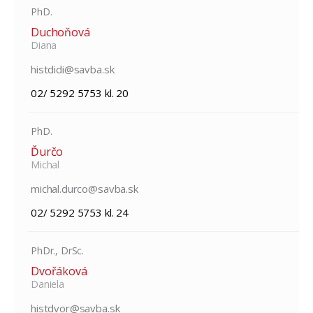
PhD.
Duchoňová
Diana
histdidi@savba.sk
02/ 5292 5753 kl. 20
PhD.
Ďurčo
Michal
michal.durco@savba.sk
02/ 5292 5753 kl. 24
PhDr., DrSc.
Dvořáková
Daniela
histdvor@savba.sk