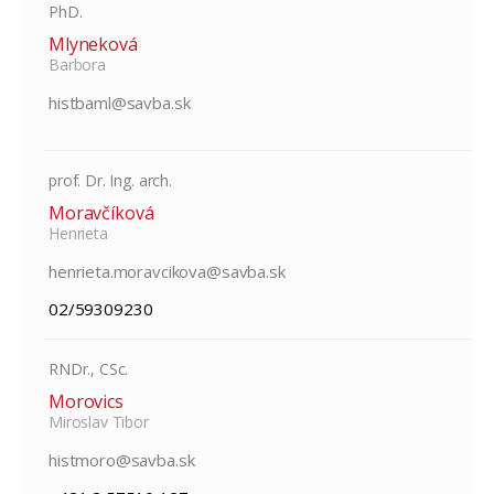
PhD.
Mlyneková
Barbora
histbaml@savba.sk
prof. Dr. Ing. arch.
Moravčíková
Henrieta
henrieta.moravcikova@savba.sk
02/59309230
RNDr., CSc.
Morovics
Miroslav Tibor
histmoro@savba.sk