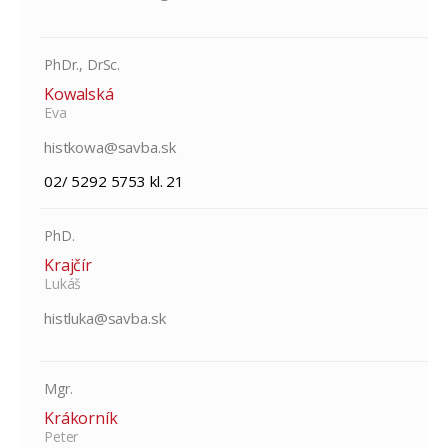
PhDr., DrSc.
Kowalská
Eva
histkowa@savba.sk
02/ 5292 5753 kl. 21
PhD.
Krajčír
Lukáš
histluka@savba.sk
Mgr.
Krákorník
Peter