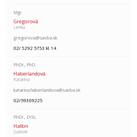
Mgr.
Gregorová
Lenka
gregorova@savba.sk
02/ 5292 5753 kl. 14
PhDr., PhD.
Haberlandová
Katarína
katarina.haberlandova@savba.sk
02/59309225
PhDr., DrSc.
Hallon
Ľudovít