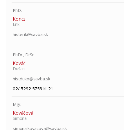
PhD.
Koncz
Erik
histerik@savba.sk
PhDr., DrSc.
Kováč
Dušan
histduko@savba.sk
02/ 5292 5753 kl. 21
Mgr.
Kováčová
Simona
simona.kovacova@savba.sk