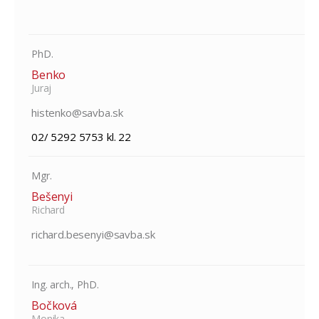
PhD.
Benko
Juraj
histenko@savba.sk
02/ 5292 5753 kl. 22
Mgr.
Bešenyi
Richard
richard.besenyi@savba.sk
Ing. arch., PhD.
Bočková
Monika