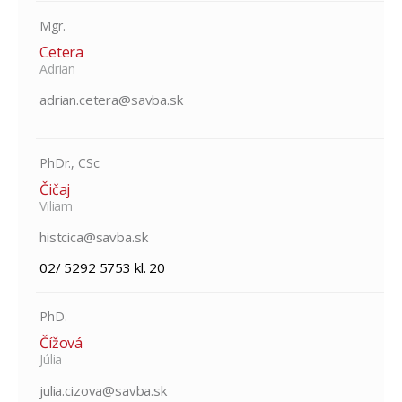
Mgr.
Cetera
Adrian
adrian.cetera@savba.sk
PhDr., CSc.
Čičaj
Viliam
histcica@savba.sk
02/ 5292 5753 kl. 20
PhD.
Čížová
Júlia
julia.cizova@savba.sk