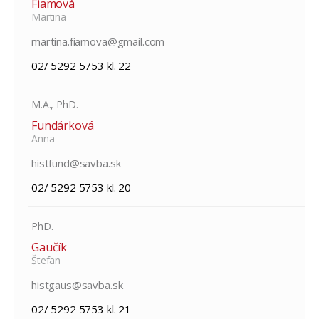
Fiamová
Martina
martina.fiamova@gmail.com
02/ 5292 5753 kl. 22
M.A., PhD.
Fundárková
Anna
histfund@savba.sk
02/ 5292 5753 kl. 20
PhD.
Gaučík
Štefan
histgaus@savba.sk
02/ 5292 5753 kl. 21