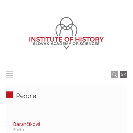
SK
People
Barančíková
Emília