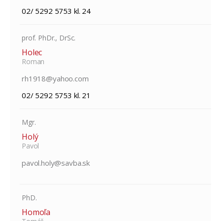
02/ 5292 5753 kl. 24
prof. PhDr., DrSc.
Holec
Roman
rh1918@yahoo.com
02/ 5292 5753 kl. 21
Mgr.
Holý
Pavol
pavol.holy@savba.sk
PhD.
Homoľa