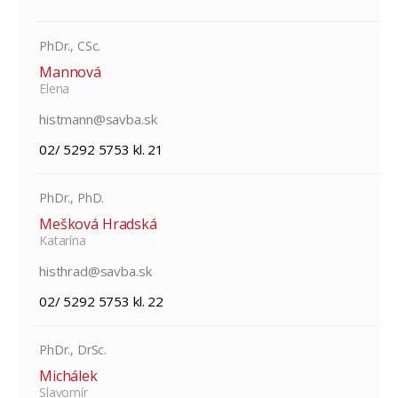
PhDr., CSc.
Mannová
Elena
histmann@savba.sk
02/ 5292 5753 kl. 21
PhDr., PhD.
Mešková Hradská
Katarína
histhrad@savba.sk
02/ 5292 5753 kl. 22
PhDr., DrSc.
Michálek
Slavomír