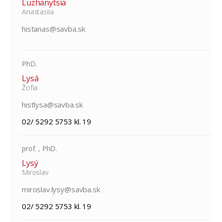
Luzhanytsia
Anastasiia
histanas@savba.sk
PhD.
Lysá
Žofia
histlysa@savba.sk
02/ 5292 5753 kl. 19
prof. , PhD.
Lysý
Miroslav
miroslav.lysy@savba.sk
02/ 5292 5753 kl. 19