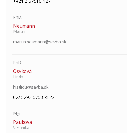
+421 2 57510 127
PhD.
Neumann
Martin
martin.neumann@savba.sk
PhD.
Osyková
Linda
histlidu@savba.sk
02/ 5292 5753 kl. 22
Mgr.
Pauková
Veronika