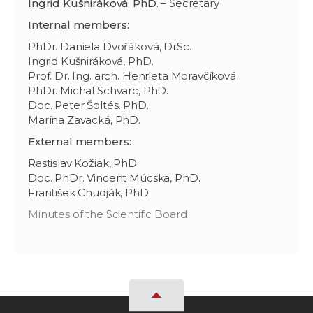
Ingrid Kušniráková, PhD.
– Secretary
Internal members:
PhDr. Daniela Dvořáková, DrSc.
Ingrid Kušniráková, PhD.
Prof. Dr. Ing. arch. Henrieta Moravčíková
PhDr. Michal Schvarc, PhD.
Doc. Peter Šoltés, PhD.
Marína Zavacká, PhD.
External members:
Rastislav Kožiak, PhD.
Doc. PhDr. Vincent Múcska, PhD.
František Chudják, PhD.
Minutes of the Scientific Board