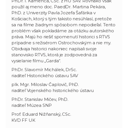
PhDr. I. Kamenca, CSc. z HÚ SAV. Rovnako však
použil aj meno doc. PaedDr. Martina Pekára,
PhD. z Univerzity Pavla Jozefa Šafárika v
Košiciach, ktorý s tým takisto nesúhlasí, pretože
sa na filme žiadnym spôsobom nepodieľal. Tento
problém však pokladáme za otázku autorského
práva. Majú ho riešiť spomenutí historici s RTVS
prípadne s režisérom Ostrochovským a nie my.
Obidvaja historici nakoniec napísali svoje
stanovisko RTVS, ktorá je zodpovedná za
vysielanie filmu „Garda“.
PhDr. Slavomír Michálek, DrSc.
riaditeľ Historického ústavu SAV
plk. Mgr. Miloslav Čaplovič, PhD.
riaditeľ Vojenského historického ústavu
PhDr. Stanislav Mičev, PhD.
riaditeľ Múzea SNP
Prof. Eduard Nižňanský, CSc.
KVD FF UK