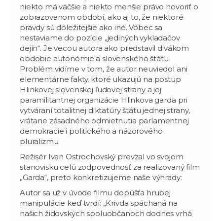
niekto má väčšie a niekto menšie právo hovoriť o
zobrazovanom období, ako aj to, že niektoré
pravdy sú dôležitejšie ako iné. Vôbec sa
nestaviame do pozície „jediných vykladačov
dejín“. Je vecou autora ako predstavil divákom
obdobie autonómie a slovenského štátu.
Problém vidíme v tom, že autor neuviedol ani
elementárne fakty, ktoré ukazujú na postup
Hlinkovej slovenskej ľudovej strany a jej
paramilitantnej organizácie Hlinkova garda pri
vytváraní totalitnej diktatúry štátu jednej strany,
vrátane zásadného odmietnutia parlamentnej
demokracie i politického a názorového
pluralizmu.
Režisér Ivan Ostrochovský prevzal vo svojom
stanovisku celú zodpovednosť za realizovaný film
„Garda“, preto konkretizujeme naše výhrady:
Autor sa už v úvode filmu dopúšťa hrubej
manipulácie keď tvrdí: „Krivda spáchaná na
našich židovských spoluobčanoch dodnes vrhá