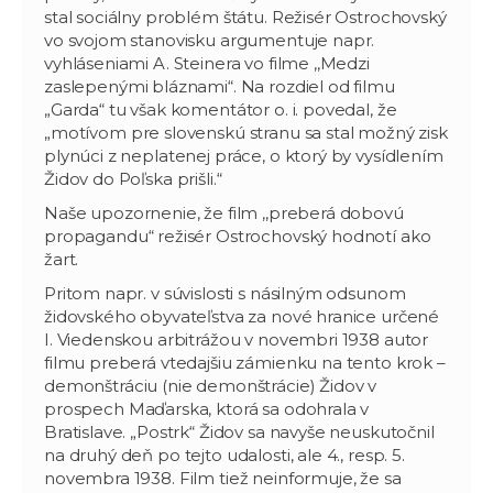
stal sociálny problém štátu. Režisér Ostrochovský
vo svojom stanovisku argumentuje napr.
vyhláseniami A. Steinera vo filme ,,Medzi
zaslepenými bláznami“. Na rozdiel od filmu
„Garda“ tu však komentátor o. i. povedal, že
„motívom pre slovenskú stranu sa stal možný zisk
plynúci z neplatenej práce, o ktorý by vysídlením
Židov do Poľska prišli.“
Naše upozornenie, že film ,,preberá dobovú
propagandu“ režisér Ostrochovský hodnotí ako
žart.
Pritom napr. v súvislosti s násilným odsunom
židovského obyvateľstva za nové hranice určené
I. Viedenskou arbitrážou v novembri 1938 autor
filmu preberá vtedajšiu zámienku na tento krok –
demonštráciu (nie demonštrácie) Židov v
prospech Maďarska, ktorá sa odohrala v
Bratislave. „Postrk“ Židov sa navyše neuskutočnil
na druhý deň po tejto udalosti, ale 4., resp. 5.
novembra 1938. Film tiež neinformuje, že sa