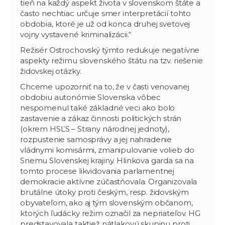
tieň na každý aspekt života v slovenskom štáte a
často nechtiac určuje smer interpretácií tohto
obdobia, ktoré je už od konca druhej svetovej
vojny vystavené kriminalizácii.“
Režisér Ostrochovský týmto redukuje negatívne
aspekty režimu slovenského štátu na tzv. riešenie
židovskej otázky.
Chceme upozorniť na to, že v časti venovanej
obdobiu autonómie Slovenska vôbec
nespomenul také základné veci ako bolo
zastavenie a zákaz činnosti politických strán
(okrem HSĽS – Strany národnej jednoty),
rozpustenie samosprávy a jej nahradenie
vládnymi komisármi, zmanipulovanie volieb do
Snemu Slovenskej krajiny. Hlinkova garda sa na
tomto procese likvidovania parlamentnej
demokracie aktívne zúčastňovala. Organizovala
brutálne útoky proti českým, resp. židovským
obyvateľom, ako aj tým slovenským občanom,
ktorých ľudácky režim označil za nepriateľov. HG
predstavovala taktiež nátlakovú skupinu proti