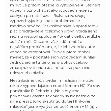
minút. Je pritom otázne, či vystúpenie A. Steinera
vôbec možno chápať ako výpoveď a jeden z
českých pamätníkov, I. Plicka, sa vo svojej
výpovedi vyjadruje iba k problematike
medzivojnového Československa. Naproti tomu
piati predstavitelia rozličných úrovní vtedajšieho
režimu vystúpili spoločne 43-krát v celkovej dĺžke
asi 27 minút. Chceme však zdôrazniť, že
najväčším problémom je, že ich tvrdenia autor
vôbec nekomentoval. Divák si preto mohol
myslieť, že v podstate s ich výpoveďami súhlasí.
Jednoznačne tu ide o jasný pokus účelovo
zmanipulovať mienku a historické poznanie
televízneho diváka.
Nesúhlasíme tiež s tvrdením režiséra filmu, že
nikto z vypovedajúcich nebol členom HG. Zo slov
pamätníka P. Schmidu: „No a my sme
pokračovali vlastne tak akoby sa nič nestalo, že
sme prešli z toho skautingu do tej Hlinkovej
mládeže“ jasne vyplýva, že bol členom HM (aj) v