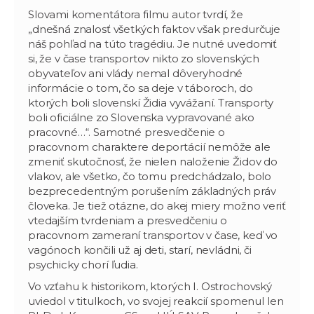
Slovami komentátora filmu autor tvrdí, že
„dnešná znalosť všetkých faktov však predurčuje
náš pohľad na túto tragédiu. Je nutné uvedomiť
si, že v čase transportov nikto zo slovenských
obyvateľov ani vlády nemal dôveryhodné
informácie o tom, čo sa deje v táboroch, do
ktorých boli slovenskí Židia vyvážaní. Transporty
boli oficiálne zo Slovenska vypravované ako
pracovné…“. Samotné presvedčenie o
pracovnom charaktere deportácií nemôže ale
zmeniť skutočnosť, že nielen naloženie Židov do
vlakov, ale všetko, čo tomu predchádzalo, bolo
bezprecedentným porušením základných práv
človeka. Je tiež otázne, do akej miery možno veriť
vtedajším tvrdeniam a presvedčeniu o
pracovnom zameraní transportov v čase, keď vo
vagónoch končili už aj deti, starí, nevládni, či
psychicky chorí ľudia.
Vo vzťahu k historikom, ktorých I. Ostrochovský
uviedol v titulkoch, vo svojej reakcií spomenul len