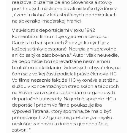
realizoval z územia celého Slovenska a stovky
postihnutých následne ostali niekoľko týždňov v
„území nikoho“ v katastrofálnych podmienkach
na slovensko-maďarskej hranici.
V súvislosti s deportáciami v roku 1942
komentátor filmu cituje vyjadrenia časopisu
Gardista o transportoch Židov „o ktorých je z
každej stránky postarané. Netrpia ani zdravotne,
ani čo sa týka zásobovania.“ Autor však neuvedie,
že deportácie boli sprevádzané nesmiernou
brutalitou a okrádaním židovských obyvateľov, na
čom sa z veľkej časti podieľali práve členovia HG.
Vo filme nezaznie fakt, že HG vykonávala strážnu
službu v koncentračných strediskách a táboroch
na Slovensku a spolu so žandármi organizovala
deportačné transporty. Na jediné spojenie HG a
deportácií pritom vo filme poukazuje iba
výpoveď Tatrana, ktorý spomína, že malo byť
potrestaných 22 gardistov, pretože „sa nejako
neslušne zachovali a dokonca jedného že aj
zatvorili.“