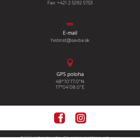
Fax: +421 2 5292 5753
E-mail
histinst@savba.sk
GPS poloha
48°10’17.0”N
17°04’08.0”E
©2026
Historický ústav Slovenskej akadémie vied, v. v. i.