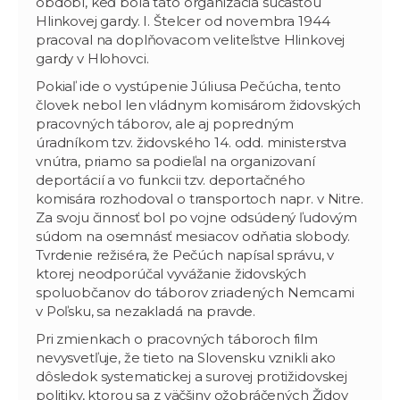
období, keď bola táto organizácia súčasťou
Hlinkovej gardy. I. Štelcer od novembra 1944
pracoval na doplňovacom veliteľstve Hlinkovej
gardy v Hlohovci.
Pokiaľ ide o vystúpenie Júliusa Pečúcha, tento
človek nebol len vládnym komisárom židovských
pracovných táborov, ale aj popredným
úradníkom tzv. židovského 14. odd. ministerstva
vnútra, priamo sa podieľal na organizovaní
deportácií a vo funkcii tzv. deportačného
komisára rozhodoval o transportoch napr. v Nitre.
Za svoju činnosť bol po vojne odsúdený ľudovým
súdom na osemnásť mesiacov odňatia slobody.
Tvrdenie režiséra, že Pečúch napísal správu, v
ktorej neodporúčal vyvážanie židovských
spoluobčanov do táborov zriadených Nemcami
v Poľsku, sa nezakladá na pravde.
Pri zmienkach o pracovných táboroch film
nevysvetľuje, že tieto na Slovensku vznikli ako
dôsledok systematickej a surovej protižidovskej
politiky, ktorou sa z väčšiny ožobráčených Židov