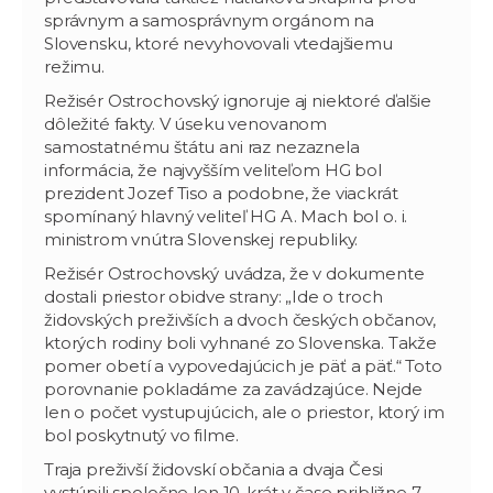
správnym a samosprávnym orgánom na
Slovensku, ktoré nevyhovovali vtedajšiemu
režimu.
Režisér Ostrochovský ignoruje aj niektoré ďalšie
dôležité fakty. V úseku venovanom
samostatnému štátu ani raz nezaznela
informácia, že najvyšším veliteľom HG bol
prezident Jozef Tiso a podobne, že viackrát
spomínaný hlavný veliteľ HG A. Mach bol o. i.
ministrom vnútra Slovenskej republiky.
Režisér Ostrochovský uvádza, že v dokumente
dostali priestor obidve strany: „Ide o troch
židovských preživších a dvoch českých občanov,
ktorých rodiny boli vyhnané zo Slovenska. Takže
pomer obetí a vypovedajúcich je päť a päť.“ Toto
porovnanie pokladáme za zavádzajúce. Nejde
len o počet vystupujúcich, ale o priestor, ktorý im
bol poskytnutý vo filme.
Traja preživší židovskí občania a dvaja Česi
vystúpili spoločne len 10-krát v čase približne 7