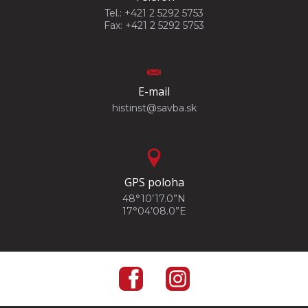
Tel.: +421 2 5292 5753
Fax: +421 2 5292 5753
E-mail
histinst@savba.sk
GPS poloha
48°10’17.0”N
17°04’08.0”E